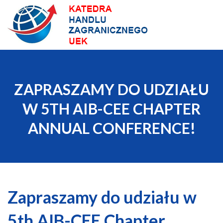
Skip
to
content
ZAPRASZAMY DO UDZIAŁU
W 5TH AIB-CEE CHAPTER
ANNUAL CONFERENCE!
Zapraszamy do udziału w
5th AIB-CEE Chapter