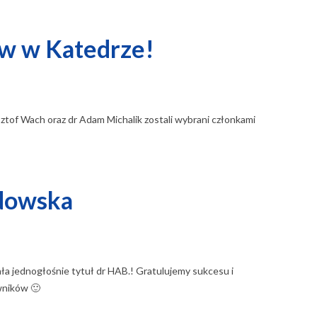
w w Katedrze!
ysztof Wach oraz dr Adam Michalik zostali wybrani członkami
odowska
a jednogłośnie tytuł dr HAB.! Gratulujemy sukcesu i
wników 🙂