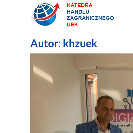
Skip
to
content
Autor:
khzuek