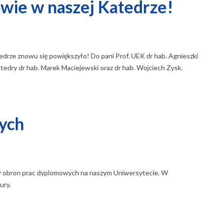
owie w naszej Katedrze!
edrze znowu się powiększyło! Do pani Prof. UEK dr hab. Agnieszki
atedry dr hab. Marek Maciejewski oraz dr hab. Wojciech Zysk.
ych
y obron prac dyplomowych na naszym Uniwersytecie. W
ury.