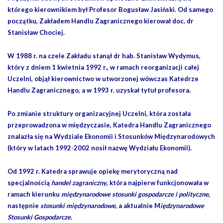
którego kierownikiem był Profesor Bogusław Jasiński. Od samego
początku, Zakładem Handlu Zagranicznego kierował doc. dr
Stanisław Chociej.
W 1988 r. na czele Zakładu stanął dr hab. Stanisław Wydymus,
który z dniem 1 kwietnia 1992 r., w ramach reorganizacji całej
Uczelni, objął kierownictwo w utworzonej wówczas Katedrze
Handlu Zagranicznego, a w 1993 r. uzyskał tytuł profesora.
Po zmianie struktury organizacyjnej Uczelni, która została
przeprowadzona w międzyczasie, Katedra Handlu Zagranicznego
znalazła się na Wydziale Ekonomii i Stosunków Międzynarodowych
(który w latach 1992-2002 nosił nazwę Wydziału Ekonomii).
Od 1992 r. Katedra sprawuje opiekę merytoryczną nad
specjalnością
handel zagraniczny
, która najpierw funkcjonowała w
ramach kierunku
międzynarodowe stosunki gospodarcze i polityczne
,
następnie
stosunki międzynarodowe
, a aktualnie M
iędzynarodowe
Stosunki Gospodarcze
.